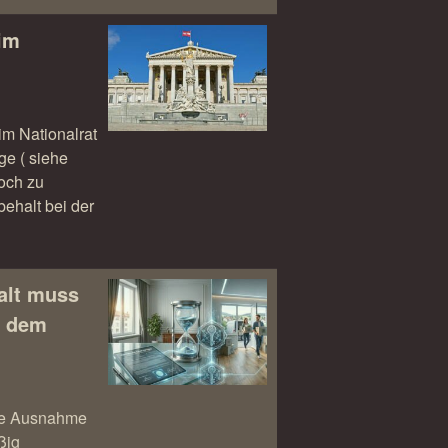
im
im Nationalrat
ge ( siehe
noch zu
ehalt bei der
alt muss
t dem
ine Ausnahme
ßig